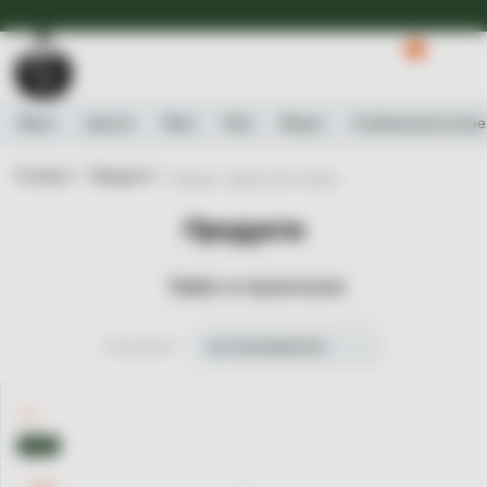
Доступна Експрес-доставка.
Детальніше
0
Вино
Ігристе
Віскі
Ром
Міцне
Слабоалькогольне
Головна /
Продукти /
Бренд: Vigneti del Vulture
Продукти
Підбір за параметрами
Сортувати
за популярністю
ТОП