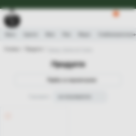
Доступна Експрес-доставка.
Детальніше
0
Вино
Ігристе
Віскі
Ром
Міцне
Слабоалькогольне
Головна /
Продукти /
Бренд: Quinta do Crasto
Продукти
Підбір за параметрами
Сортувати
за популярністю