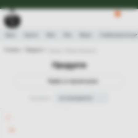
Доступна Експрес-доставка.
Детальніше
0
Вино
Ігристе
Віскі
Ром
Міцне
Слабоалькогольне
Головна /
Продукти /
Бренд: Château Barreyres
Продукти
Підбір за параметрами
Сортувати
за популярністю
-9%