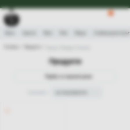
Доступна Експрес-доставка.
Детальніше
0
Вино
Ігристе
Віскі
Ром
Міцне
Слабоалькогольне
Головна /
Продукти /
Бренд: Bodegas Faustino
Продукти
Підбір за параметрами
Сортувати
за популярністю