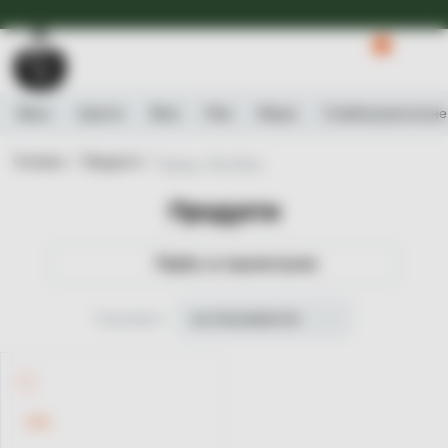
Доступна Експрес-доставка.
Детальніше
0
Вино
Ігристе
Віскі
Ром
Міцне
Слабоалькогольне
Головна /
Продукти /
Бренд: Alta Mora
Продукти
Підбір за параметрами
Сортувати
за популярністю
-21%