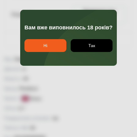
Повідомити про
Пляшка 0.7
наявність
Вам вже виповнилось 18 років?
Гарантія якості
Ні
Так
Вид:
Single Malt
Димний:
ні
Міцність:
46
Бренд:
Penderyn
Країна:
Уельс
Об'єм:
0,7
Подарункова упаковка:
так
Рейтинг WB:
84