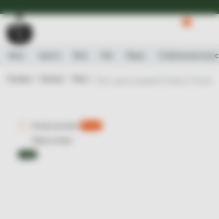
Доступна Експрес-доставка.
Детальніше
0
Вино
Ігристе
Віскі
Ром
Міцне
Слабоалькогольне
Головна /
Каталог /
Віскі /
Віскі односолодовий Penderyn Portwood,
Експрес-доставка
є 0 шт.
Рідкісна пляшка
ТОП