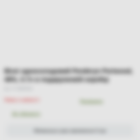
Віскі односолодовий Penderyn Portwood,
46%, 0.7л в подарунковій коробці
Арт. УТ-00004430
Немає в наявності
Порівняти
До обраного
Мінімальна сума замовлення 0 грн