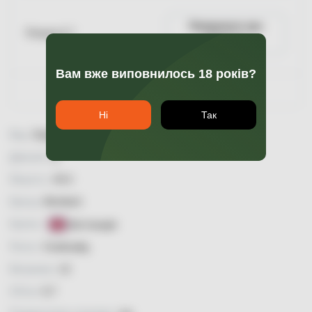
Повідомити про
Пляшка 0.7
наявність
Вам вже виповнилось 18 років?
Гарантія якості
Ні
Так
Вид:
Single Malt
Димний:
ні
Міцність:
43,4
Бренд:
Mortlach
Країна:
Шотландія
Регіон:
Спейсайд
Витримка:
12
Об'єм:
0,7