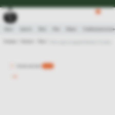
Доступна Експрес-доставка.
Детальніше
0
Вино
Ігристе
Віскі
Ром
Міцне
Слабоалькогольне
Головна /
Каталог /
Віскі /
Віскі односолодовий Mortlach 12 років, 4
Експрес-доставка
є 0 шт.
-9%