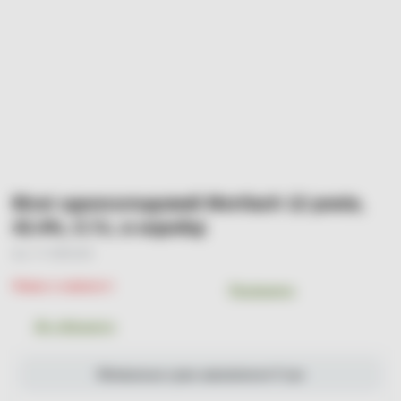
Віскі односолодовий Mortlach 12 років,
43.4%, 0.7л, в коробці
Арт. УТ-00001258
Немає в наявності
Порівняти
До обраного
Мінімальна сума замовлення 0 грн