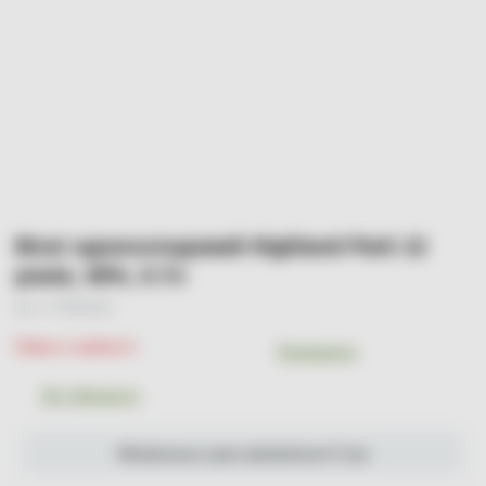
Віскі односолодовий Highland Park 12
років, 40%, 0.7л
Арт. УТ-00001263
Немає в наявності
Порівняти
До обраного
Мінімальна сума замовлення 0 грн