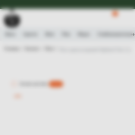
Доступна Експрес-доставка.
Детальніше
0
Вино
Ігристе
Віскі
Ром
Міцне
Слабоалькогольне
Головна /
Каталог /
Віскі /
Віскі односолодовий Highland Park 12 ро
Експрес-доставка
є 0 шт.
-11%