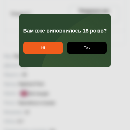
Повідомити про
Пляшка 0.7
наявність
Вам вже виповнилось 18 років?
Гарантія якості
Ні
Так
Вид:
Single Malt
Димний:
так
Міцність:
40
Бренд:
Highland Park
Країна:
Шотландія
Регіон:
Оркнейські острови
Витримка:
12
Об'єм:
0,7