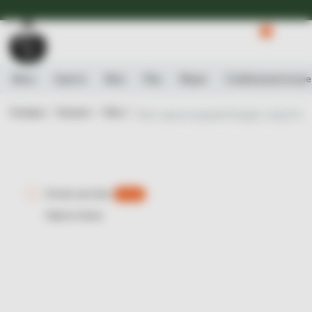
Доступна Експрес-доставка.
Детальніше
0
Вино
Ігристе
Віскі
Ром
Міцне
Слабоалькогольне
Головна /
Каталог /
Віскі /
Віскі односолодовий Douglas Laing Proven
Експрес-доставка
є 0 шт.
Рідкісна пляшка