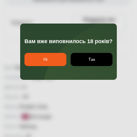
Повідомити про
Пляшка 0.7
наявність
Вам вже виповнилось 18 років?
Гарантія якості
Ні
Так
Вид:
Single Malt
Особливість:
Single Cask
Димний:
ні
Міцність:
46
Бренд:
Douglas Laing
Країна:
Шотландія
Регіон:
Хайленд
Витримка:
10