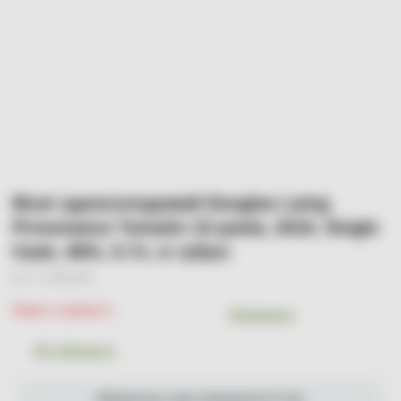
Віскі односолодовий Douglas Laing
Provenance Tomatin 10 років, 2010, Single
Cask, 46%, 0.7л, в тубусі
Арт. УТ-00001300
Немає в наявності
Порівняти
До обраного
Мінімальна сума замовлення 0 грн