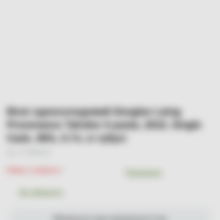
Віскі односолодовий Douglas Laing
Provenance Talisker 6 років, 2010, Single
Cask, 46%, 0.7л, в тубусі
Арт. УТ-00004227
Немає в наявності
Порівняти
До обраного
Мінімальна сума замовлення 0 грн