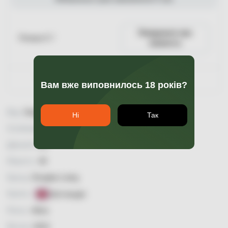
Повідомити про
Пляшка 0.7
наявність
Гарантія якості
Вам вже виповнилось 18 років?
Вид:
Single Malt
Ні
Так
Особливість:
Single Cask
Димний:
так
Міцність:
46
Бренд:
Douglas Laing
Країна:
Шотландія
Регіон:
Айла
Вінтаж:
2010