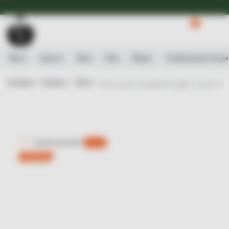
Доступна Експрес-доставка.
Детальніше
0
Вино
Ігристе
Віскі
Ром
Міцне
Слабоалькогольне
Головна /
Каталог /
Віскі /
Віскі односолодовий Douglas Laing Proven
Експрес-доставка
є 0 шт.
Новинка