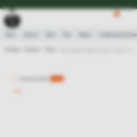
Доступна Експрес-доставка.
Детальніше
0
Вино
Ігристе
Віскі
Ром
Міцне
Слабоалькогольне
Головна /
Каталог /
Віскі /
Віскі бурбон Bulleit 10 років, 45.6%, 0.7л
Експрес-доставка
є 0 шт.
-27%