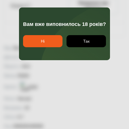
Повідомити про
Пляшка 0.7
наявність
Вам вже виповнилось 18 років?
Гарантія якості
Ні
Так
Вид:
Bourbon
Димний:
ні
Міцність:
45,6
Бренд:
Bulleit
Країна:
США
Регіон:
Кентукі
Витримка:
10
Об'єм:
0,7
Код:
5000281048406