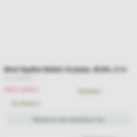
Віскі бурбон Bulleit 10 років, 45.6%, 0.7л
Арт. УТ-00001503
Немає в наявності
Порівняти
До обраного
Мінімальна сума замовлення 0 грн