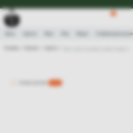
Доступна Експрес-доставка.
Детальніше
0
Вино
Ігристе
Віскі
Ром
Міцне
Слабоалькогольне
Головна /
Каталог /
Ігристе /
Вино ігристе рожеве напівсолодке Mon
Експрес-доставка
є 0 шт.