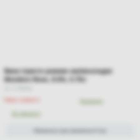
Вино ігристе рожеве напівсолодке
Mondoro Rose, 9.5%, 0.75л
Арт. УТ-00000294
Немає в наявності
Порівняти
До обраного
Мінімальна сума замовлення 0 грн