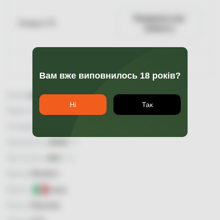
Повідомити про
Пляшка 0.75
наявність
Гарантія якості
Вам вже виповнилось 18 років?
Колір:
рожеве
Ні
Так
Міцність:
9,5
Солодкість:
солодке
Насиченість:
Кислотність:
Бренд:
Mondoro
Країна:
Італія
Регіон:
Piemonte