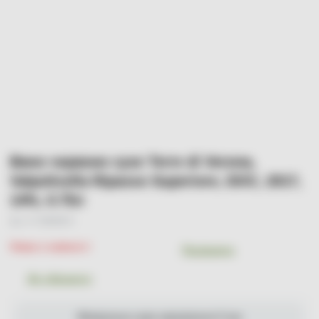
Вино червоне сухе Terre di Verona,
Valpolicella Ripasso Superiore, DOC, 2017,
14%, 0.75л
Арт. УТ-00000974
Немає в наявності
Порівняти
До обраного
Мінімальна сума замовлення 0 грн