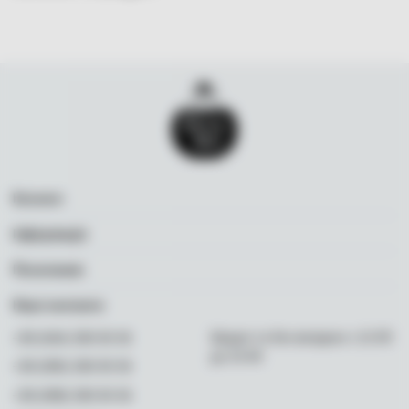
Каталог
Вино
Інформація
Ігристе
Акції
Посилання
Віскі
Бренди
Політика конфіденційності
Ром
Наші контакти
Про нас
Програма лояльності
Міцне
Корисна інформація
Щодня та без вихідних з 11:00
+38 (044) 300 00 36
Доставка і оплата
Слабоалкогольне
до 22:00
Контакти
+38 (095) 300 00 36
Постачальникам
Безалкогольне
FAQ
+38 (098) 300 00 36
Делікатеси