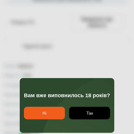
Повідомити про
Пляшка 0.75
наявність
Гарантія якості
Колір:
червоне
Міцність:
14,0
Солодкість:
сухе
Насиченість:
Вам вже виповнилось 18 років?
Кислотність:
Ні
Так
Таніни (терпкість):
Бренд:
Cantina di Verona
Країна:
Італія