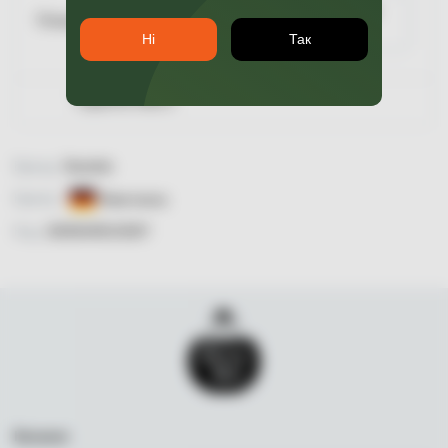
Повідомити про
Пляшка УТ-00001031
наявність
Ні
Так
Гарантія якості
Бренд:
Stoelzle
Країна:
Німеччина
Код:
2000049515587
Каталог