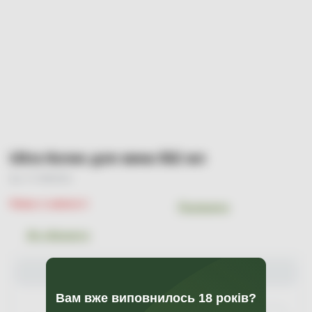
Ultra Келих для вина 552 мл
Арт. УТ-00001031
Немає в наявності
Порівняти
До обраного
Мінімальна сума замовлення 0 грн
Вам вже виповнилось 18 років?