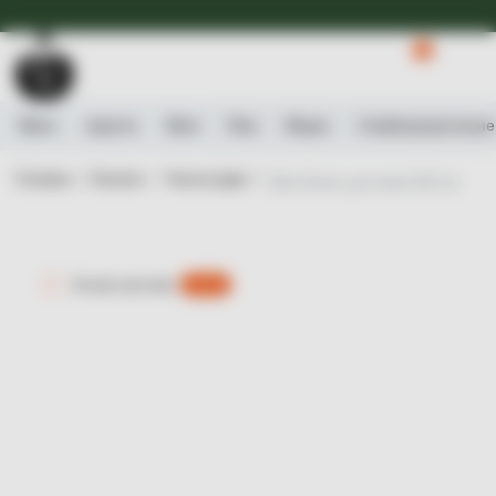
Доступна Експрес-доставка.
Детальніше
0
Вино
Ігристе
Віскі
Ром
Міцне
Слабоалькогольне
Головна /
Каталог /
Аксессуари /
Ultra Келих для вина 552 мл
Експрес-доставка
є 0 шт.