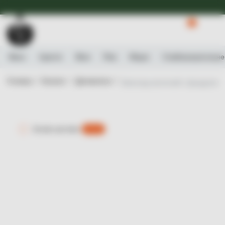
Доступна Експрес-доставка.
Детальніше
0
Вино
Ігристе
Віскі
Ром
Міцне
Слабоалькогольне
Головна /
Каталог /
Деликатеси /
Шоколад молочний з фундуком, м
Експрес-доставка
є 0 шт.