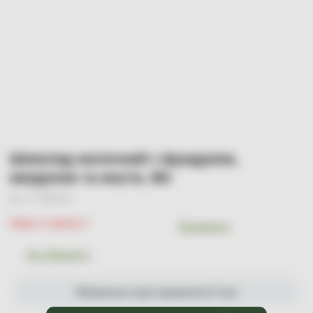
Шоколад молочний з фундуком,
мигдалем та кеш'ю, 60г
Арт. УТ-00001134
Немає в наявності
Порівняти
До обраного
Мінімальна сума замовлення 0 грн