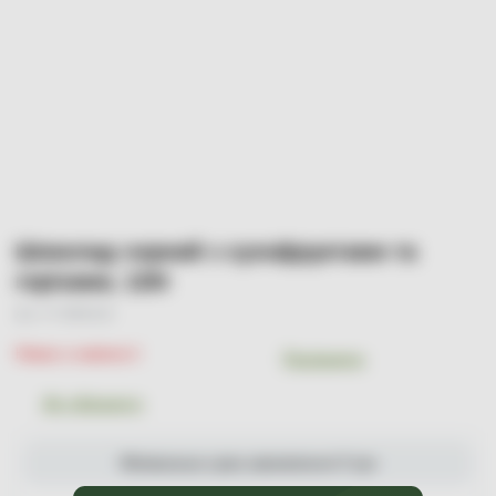
Шоколад чорний з сухофруктами та
горіхами, 120г
Арт. УТ-00001132
Немає в наявності
Порівняти
До обраного
Мінімальна сума замовлення 0 грн