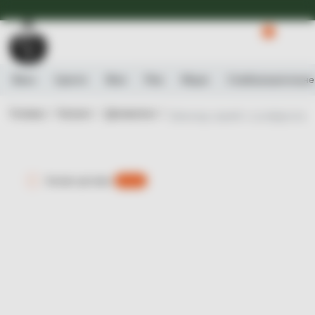
Доступна Експрес-доставка.
Детальніше
0
Вино
Ігристе
Віскі
Ром
Міцне
Слабоалькогольне
Головна /
Каталог /
Деликатеси /
Шоколад чорний з сухофруктами т
Експрес-доставка
є 0 шт.