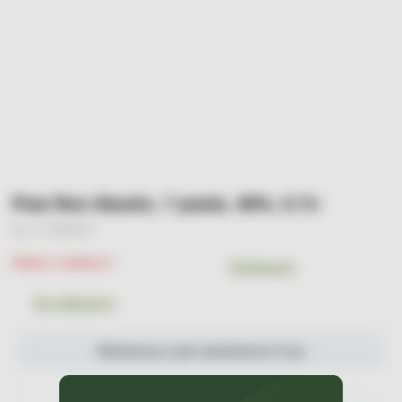
Ром Ron Abuelo, 7 років, 40%, 0.7л
Арт. УТ-00000194
Немає в наявності
Порівняти
До обраного
Мінімальна сума замовлення 0 грн