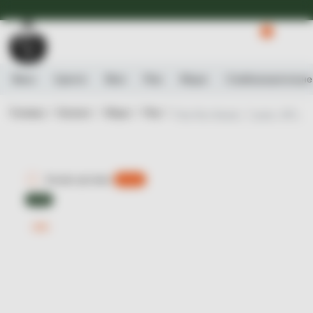
Доступна Експрес-доставка.
Детальніше
0
Вино
Ігристе
Віскі
Ром
Міцне
Слабоалькогольне
Головна /
Каталог /
Міцне /
Ром /
Ром Ron Abuelo, 7 років, 40%, 0
Експрес-доставка
є 0 шт.
ТОП
-29%