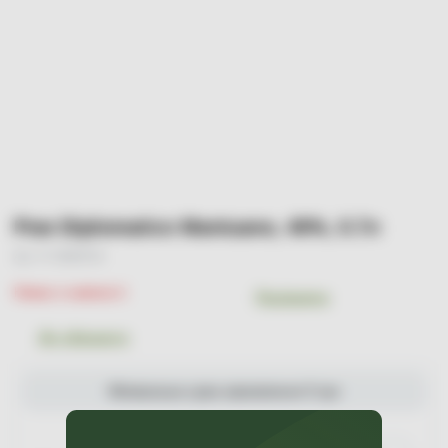
Ром Diplomatico Mantuano, 40%, 0.7л
Арт. УТ-00000740
Немає в наявності
Порівняти
До обраного
Мінімальна сума замовлення 0 грн