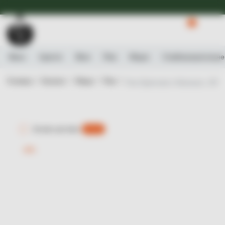
Доступна Експрес-доставка.
Детальніше
0
Вино
Ігристе
Віскі
Ром
Міцне
Слабоалькогольне
Головна /
Каталог /
Міцне /
Ром /
Ром Diplomatico Mantuano, 40%,
Експрес-доставка
є 0 шт.
-16%