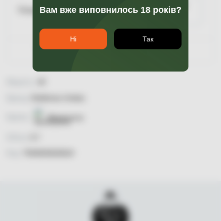
Повідомити про
Вам вже виповнилось 18 років?
Пляшка 0.7
наявність
Ні
Так
Гарантія якості
Міцність:
40
Бренд:
Distilerias Unidas
Країна:
Венесуела
Об'єм:
0,7
Код:
7594003626624