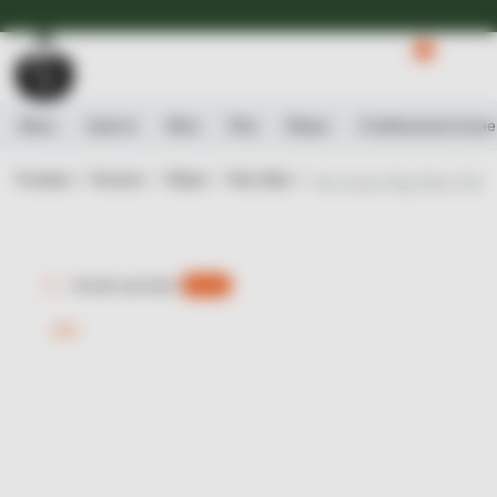
Доступна Експрес-доставка.
Детальніше
0
Вино
Ігристе
Віскі
Ром
Міцне
Слабоалькогольне
Головна /
Каталог /
Міцне /
Настойка /
Настоянка Riga Black Bals
Експрес-доставка
є 0 шт.
-15%