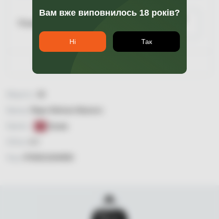
Вам вже виповнилось 18 років?
Повідомити про
Пляшка 0.7
наявність
Ні
Так
Гарантія якості
Міцність:
30
Бренд:
Rigas Melnais Balzams
Країна:
Латвія
Об'єм:
0,7
Код:
4750021004858