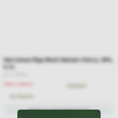
Настоянка Riga Black Balsam Cherry, 30%,
0.7л
Арт. УТ-00000494
Немає в наявності
Порівняти
До обраного
Мінімальна сума замовлення 0 грн