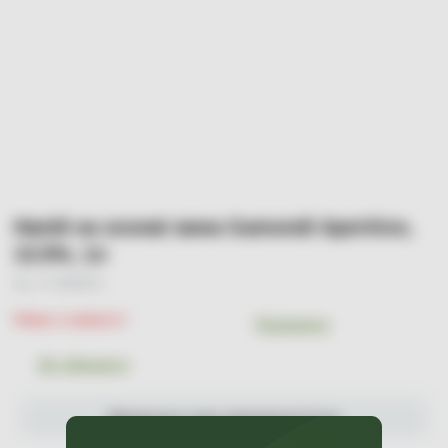
Напій на основі вина Gamondi Aperitivo,
13.5%, 1л
Арт. УТ-00003874
Немає в наявності
Порівняти
До обраного
Мінімальна сума замовлення 0 грн