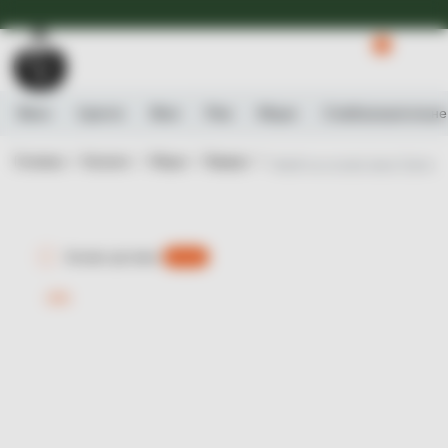
Доступна Експрес-доставка.
Детальніше
0
Вино
Ігристе
Віскі
Ром
Міцне
Слабоалькогольне
Головна /
Каталог /
Міцне /
Вермут /
Напій на основі вина Gamondi
Експрес-доставка
є 0 шт.
-15%