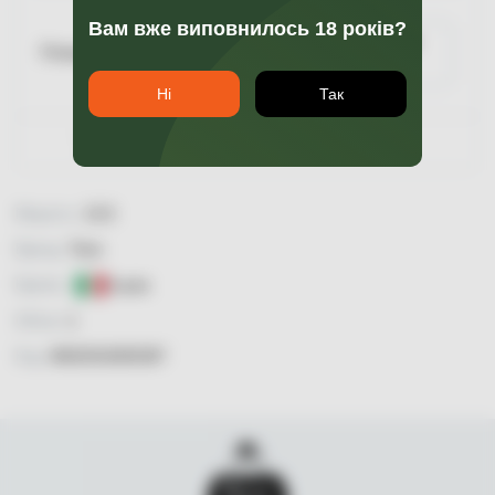
Вам вже виповнилось 18 років?
Повідомити про
Пляшка 1
наявність
Ні
Так
Гарантія якості
Міцність:
13,5
Бренд:
Toso
Країна:
Італія
Об'єм:
1
Код:
8002915005387