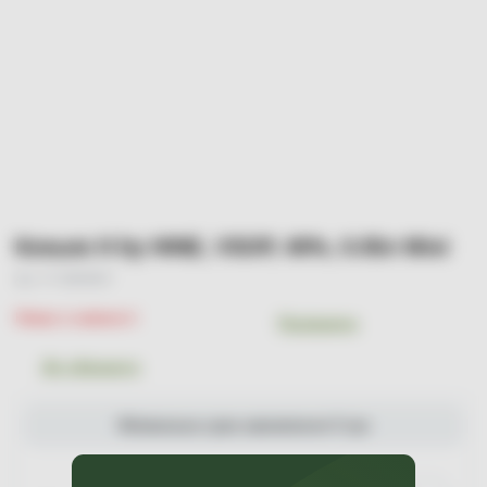
Коньяк H by HINE, VSOP, 40%, 0.05л Міні
Арт. УТ-00004057
Немає в наявності
Порівняти
До обраного
Мінімальна сума замовлення 0 грн