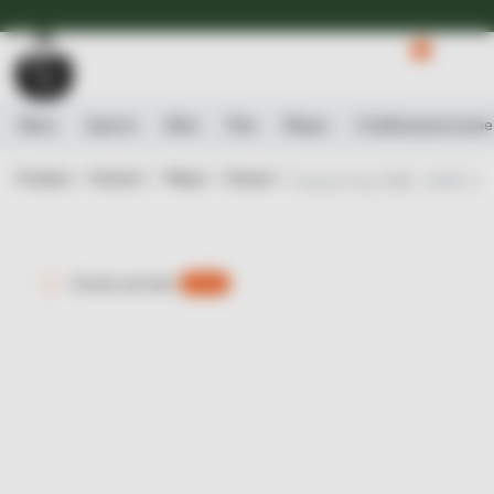
Доступна Експрес-доставка.
Детальніше
0
Вино
Ігристе
Віскі
Ром
Міцне
Слабоалькогольне
Головна /
Каталог /
Міцне /
Коньяк /
Коньяк H by HINE, VSOP, 40%
Експрес-доставка
є 0 шт.