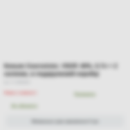
Коньяк Courvoisier, VSOP, 40%, 0.7л + 2
склянки, в подарунковій коробці
Арт. УТ-00000263
Немає в наявності
Порівняти
До обраного
Мінімальна сума замовлення 0 грн