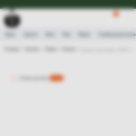
Доступна Експрес-доставка.
Детальніше
0
Вино
Ігристе
Віскі
Ром
Міцне
Слабоалькогольне
Головна /
Каталог /
Міцне /
Коньяк /
Коньяк Courvoisier, VSOP, 40
Експрес-доставка
є 0 шт.