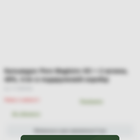
Кальвадос Pere Magloire XO + 2 келиха,
40%, 0.5л в подарунковій коробці
Арт. УТ-00000188
Немає в наявності
Порівняти
До обраного
Мінімальна сума замовлення 0 грн