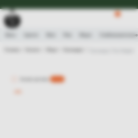
Доступна Експрес-доставка.
Детальніше
0
Вино
Ігристе
Віскі
Ром
Міцне
Слабоалькогольне
Головна /
Каталог /
Міцне /
Кальвадос /
Кальвадос Pere Magloire 
Експрес-доставка
є 0 шт.
-29%