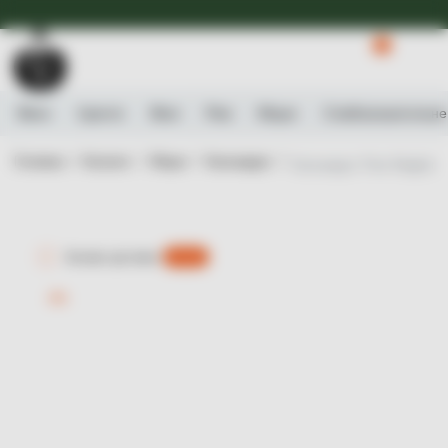
Доступна Експрес-доставка.
Детальніше
0
Вино
Ігристе
Віскі
Ром
Міцне
Слабоалькогольне
Головна /
Каталог /
Міцне /
Кальвадос /
Кальвадос Pere Magloire 
Експрес-доставка
є 0 шт.
-8%