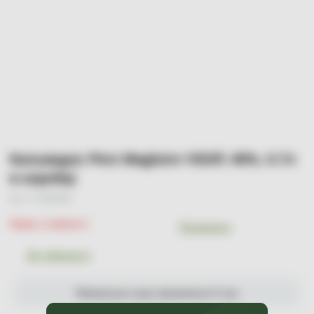
Кальвадос Pere Magloire VSOP, 40%, 0.7л
в коробці
Арт. УТ-00003961
Немає в наявності
Порівняти
До обраного
Мінімальна сума замовлення 0 грн