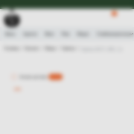
Доступна Експрес-доставка.
Детальніше
0
Вино
Ігристе
Віскі
Ром
Міцне
Слабоалькогольне
Головна /
Каталог /
Міцне /
Горілка /
Горілка SKYY, 40%, 1л
Експрес-доставка
є 0 шт.
-15%