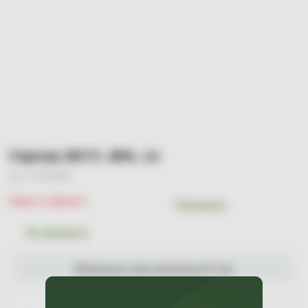
Горілка SKYY, 40%, 1л
Арт. УТ-00000289
Немає в наявності
Порівняти
До обраного
Мінімальна сума замовлення 0 грн