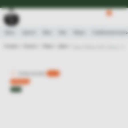
Доступна Експрес-доставка.
Детальніше
0
Вино
Ігристе
Віскі
Ром
Міцне
Слабоалькогольне
Головна /
Каталог /
Міцне /
Джин /
Джин Whitley Neill, Quince, 43%
Експрес-доставка
є 0 шт.
Новинка
ТОП