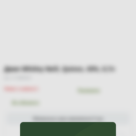
Джин Whitley Neill, Quince, 43%, 0,7л
Арт. УТ-00004197
Немає в наявності
Порівняти
До обраного
Мінімальна сума замовлення 0 грн