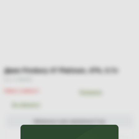
Джин Finsbury 47 Platinum, 47%, 0.7л
Арт. УТ-00000185
Немає в наявності
Порівняти
До обраного
Мінімальна сума замовлення 0 грн