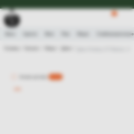
Доступна Експрес-доставка.
Детальніше
0
Вино
Ігристе
Віскі
Ром
Міцне
Слабоалькогольне
Головна /
Каталог /
Міцне /
Джин /
Джин Finsbury 47 Platinum, 47%
Експрес-доставка
є 0 шт.
-10%