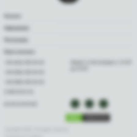
Каталог
Вино
Інформація
Ігристе
Акції
Посилання
Віскі
Бренди
Політика конфіденційності
Ром
Наші контакти
Про нас
Програма лояльності
Міцне
Корисна інформація
Щодня та без вихідних з 11:00
+38 (044) 300 00 36
Доставка і оплата
Слабоалкогольне
до 22:00
Контакти
+38 (095) 300 00 36
Постачальникам
Безалкогольне
FAQ
+38 (098) 300 00 36
Делікатеси
0 800 80 81 81
Аксесуари
[email protected]
Copyright 2026 © All rights reserved.