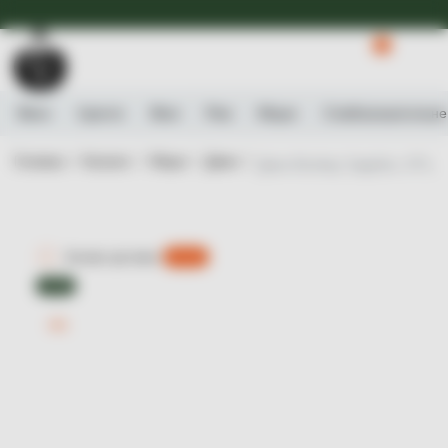
Доступна Експрес-доставка.
Детальніше
0
Вино
Ігристе
Віскі
Ром
Міцне
Слабоалькогольне
Головна /
Каталог /
Міцне /
Джин /
Джин Bombay Sapphire, 47%, 1
Експрес-доставка
є 0 шт.
ТОП
-6%