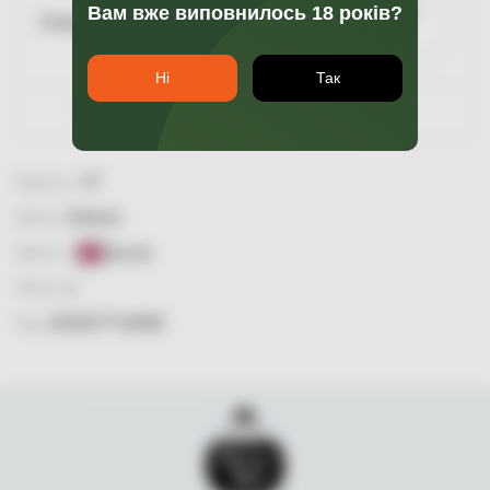
Вам вже виповнилось 18 років?
Повідомити про
Пляшка 1
наявність
Ні
Так
Гарантія якості
Міцність:
47
Бренд:
Dewars
Країна:
Англія
Об'єм:
1
Код:
5010677716000