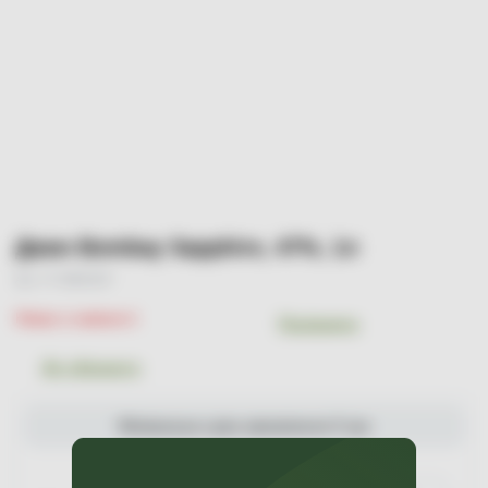
Джин Bombay Sapphire, 47%, 1л
Арт. УТ-00001457
Немає в наявності
Порівняти
До обраного
Мінімальна сума замовлення 0 грн