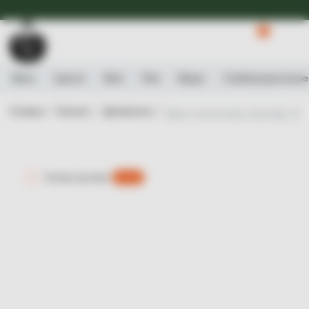
Доступна Експрес-доставка.
Детальніше
0
Вино
Ігристе
Віскі
Ром
Міцне
Слабоалькогольне
Головна /
Каталог /
Деликатеси /
Диня в молочному шоколаді, 60г
Експрес-доставка
є 0 шт.